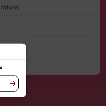
ations
s