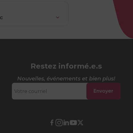
c
Restez informé.e.s
Nouvelles, événements et bien plus!
Envoyer
Lien
Lien
Lien
Lien
Lien
externe
externe
externe
externe
externe