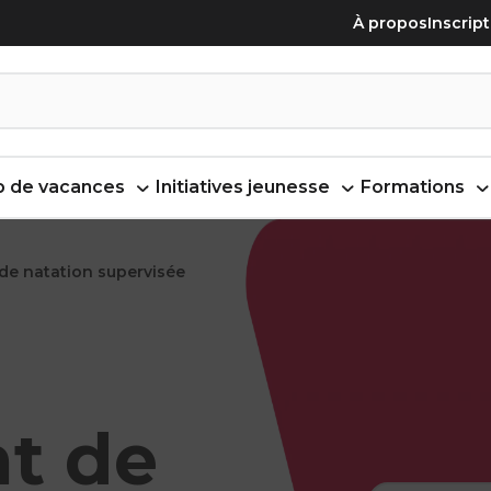
À propos
Inscrip
 de vacances
Initiatives jeunesse
Formations
de natation supervisée
t de