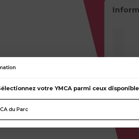
Inform
mation
Sélectionnez votre YMCA parmi ceux disponible
s techniques de
le système
CA du Parc
t les styles de nage.