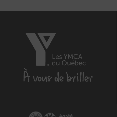
Les
YMCA
du
Québec,
À
vous
de
briller
Centraide
Agréé