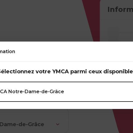
Inform
 d’intensité
mation
aînement festif au
ine et des musiques
n améliorant votre
Sélectionnez votre YMCA parmi ceux disponible
CA Notre-Dame-de-Grâce
-Dame-de-Grâce