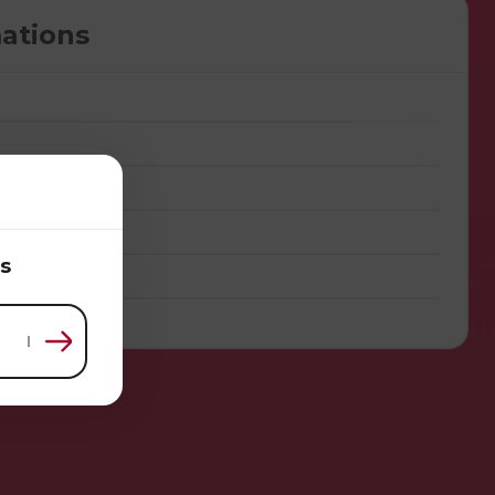
ations
s