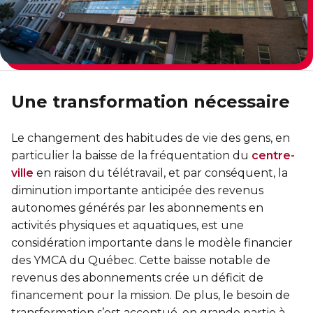
Entraînement privé
FORFAITS FAMILLE, ÉCOLE ET ENTREPRISE
En sortant de détention
Transition primaire-secondaire
Activités et sports au gymnase
Hébergement et location d'équipements
Voir tout
Sports pour enfants
ENGAGEMENT ET LEADERSHIP
Tennis Victoria (Québec)
HÉBERGEMENT TEMPORAIRE
Une transformation nécessaire
Leadership environnemental C-Vert
Résidence YMCA Tupper
Café coop
Le changement des habitudes de vie des gens, en
ACTIVITÉS AQUATIQUES
Résidence YMCA Port-Royal
particulier la baisse de la fréquentation du
centre-
Coop d'initiation à l'entrepreneuriat collectif
ville
en raison du télétravail, et par conséquent, la
Piscine
diminution importante anticipée des revenus
Voir tout
Cours de natation pour enfants
autonomes générés par les abonnements en
activités physiques et aquatiques, est une
Cours de natation pour adultes
SPORTS
considération importante dans le modèle financier
des YMCA du Québec. Cette baisse notable de
Cours d'aquaforme
Cours de natation pour enfants
revenus des abonnements crée un déficit de
Longueurs et bain libres
financement pour la mission. De plus, le besoin de
Sports pour enfants
transformation s’est accentué, en grande partie à