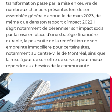
CERTIFICATIONS PHYSIQUES
pour enfants
transformation passe par la mise en œuvre de
Découvrir Kanawana
RÉINTÉGRATION COMMUNAUTAIRE
Inscriptions prioritaires : 17 août |
nombreux chantiers présentés lors de son
Entraînement privé
Inscriptions prioritaires : 17 août |
Inscriptions générales : 19 août
assemblée générale annuelle de mars 2023, de
Installations
Réinsertion sociale
Inscriptions générales : 19 août
même que dans son rapport d’impact 2022. Il
Entraînement de groupe
Notre équipe
s’agit notamment de pérenniser son impact social
Travaux compensatoires
par la mise en place d’une stratégie financière
Entraînement pour aîné.e.s
Guide des parents
Aide à l'emploi
durable, la poursuite de la redéfinition de son
Aquaforme
empreinte immobilière pour certains sites,
Expérience internationale
INTERVENTION ET PRÉVENTION
Travail alternatif journalier
notamment au centre-ville de Montréal, ainsi que
DEVENIR MEMBRE
Formation continue
L'histoire de Kanawana
la mise à jour de son offre de service pour mieux
Prévention des dépendances
Voir tout
Abonnement
répondre aux besoins de la communauté.
Ancien.ne.s de Kanawana
Voir tout
PERSÉVÉRANCE SCOLAIRE
ACTIVITÉS PHYSIQUES
TRAVAIL DE RUE ET DE MILIEU
Passeport pour ma réussite
QUALIFICATIONS AQUATIQUES ET SECOURISME
LES PROGRAMMES
Gym
Dans la rue
Soutien aux familles
Sauvetage
Trouver un camp de vacances
Cours de groupe
À YUL Montréal-Trudeau
Prévention du décrochage scolaire
Secourisme et RCR