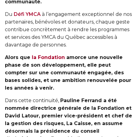
Entraînement privé
communauté.
FORFAITS FAMILLE, ÉCOLE ET ENTREPRISE
En sortant de détention
Transition primaire-secondaire
Activités et sports au gymnase
Du
Défi YMCA
à l’engagement exceptionnel de nos
Hébergement et location d'équipements
Voir tout
partenaires, bénévoles et donateurs, chaque geste
Sports pour enfants
contribue concrètement à rendre les programmes
ENGAGEMENT ET LEADERSHIP
et services des YMCA du Québec accessibles à
Tennis Victoria (Québec)
HÉBERGEMENT TEMPORAIRE
davantage de personnes.
Leadership environnemental C-Vert
Résidence YMCA Tupper
Alors que
la Fondation
amorce une nouvelle
Café coop
ACTIVITÉS AQUATIQUES
phase de son développement, elle peut
Résidence YMCA Port-Royal
Coop d'initiation à l'entrepreneuriat collectif
compter sur une communauté engagée, des
Piscine
bases solides, et une ambition renouvelée pour
les années à venir.
Voir tout
Cours de natation pour enfants
Dans cette continuité,
Pauline Ferrand a été
Cours de natation pour adultes
SPORTS
nommée directrice générale de la Fondation et
Cours d'aquaforme
David Latour, premier vice-président et chef de
Cours de natation pour enfants
la gestion des risques, La Caisse, en assume
Longueurs et bain libres
Sports pour enfants
désormais la présidence du conseil