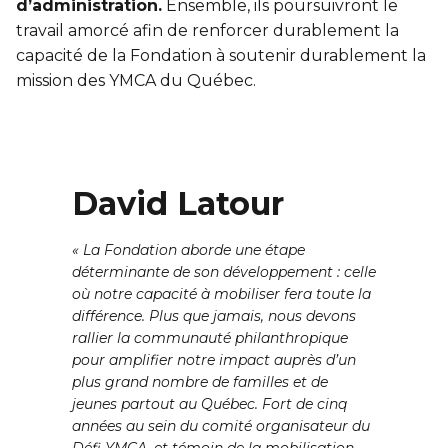
d’administration.
Ensemble, ils poursuivront le
Sauvetage
travail amorcé afin de renforcer durablement la
ÉCHANGES CULTURELS
capacité de la Fondation à soutenir durablement la
mission des YMCA du Québec.
Zone accueil et découverte (ZAD)
ZONES JEUNESSE
David Latour
Trouver une Zone jeunesse
« La Fondation aborde une étape
déterminante de son développement : celle
où notre capacité à mobiliser fera toute la
différence. Plus que jamais, nous devons
rallier la communauté philanthropique
pour amplifier notre impact auprès d’un
plus grand nombre de familles et de
jeunes partout au Québec. Fort de cinq
années au sein du comité organisateur du