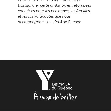
partenaires et nos donateurs afin de
transformer cette ambition en retombées
concrètes pour les personnes, les familles
et les communautés que nous
accompagnons. »
— Pauline Ferrand
Les
YMCA
du
Québec,
À
vous
de