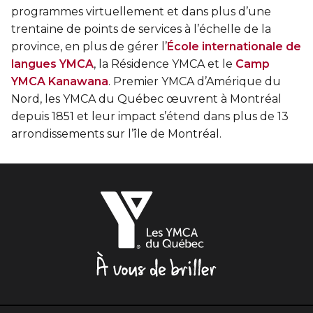
programmes virtuellement et dans plus d’une
trentaine de points de services à l’échelle de la
province, en plus de gérer l’
École internationale de
langues YMCA
, la Résidence YMCA et le
Camp
YMCA Kanawana
. Premier YMCA d’Amérique du
Nord, les YMCA du Québec œuvrent à Montréal
depuis 1851 et leur impact s’étend dans plus de 13
arrondissements sur l’île de Montréal.
Les
YMCA
du
Québec,
À
vous
de