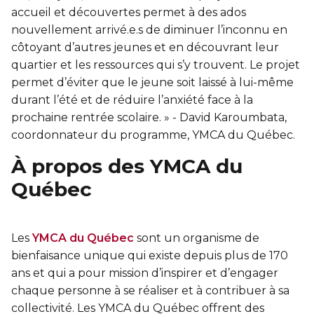
Sauvetage
accueil et découvertes permet à des ados
nouvellement arrivé.e.s de diminuer l’inconnu en
ÉCHANGES CULTURELS
côtoyant d’autres jeunes et en découvrant leur
quartier et les ressources qui s’y trouvent. Le projet
Zone accueil et découverte (ZAD)
permet d’éviter que le jeune soit laissé à lui-même
durant l’été et de réduire l’anxiété face à la
ZONES JEUNESSE
prochaine rentrée scolaire. » - David Karoumbata,
coordonnateur du programme, YMCA du Québec.
Trouver une Zone jeunesse
À propos des YMCA du
Québec
Les
YMCA du Québec
sont un organisme de
bienfaisance unique qui existe depuis plus de 170
ans et qui a pour mission d’inspirer et d’engager
chaque personne à se réaliser et à contribuer à sa
collectivité. Les YMCA du Québec offrent des