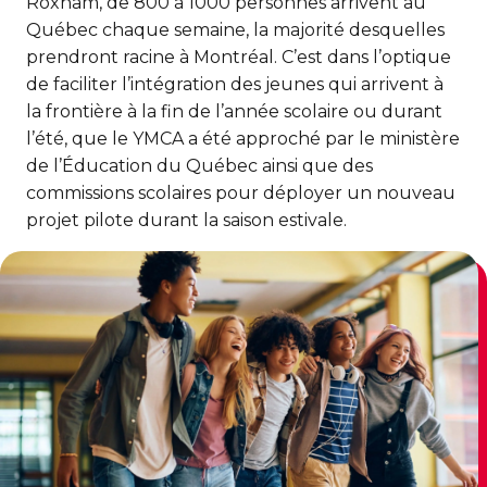
Roxham, de 800 à 1000 personnes arrivent au
CERTIFICATIONS PHYSIQUES
pour enfants
Découvrir Kanawana
Québec chaque semaine, la majorité desquelles
RÉINTÉGRATION COMMUNAUTAIRE
Inscriptions prioritaires : 17 août |
prendront racine à Montréal. C’est dans l’optique
Entraînement privé
Inscriptions prioritaires : 17 août |
Inscriptions générales : 19 août
Installations
Réinsertion sociale
Inscriptions générales : 19 août
de faciliter l’intégration des jeunes qui arrivent à
Entraînement de groupe
la frontière à la fin de l’année scolaire ou durant
Notre équipe
Travaux compensatoires
l’été, que le YMCA a été approché par le ministère
Entraînement pour aîné.e.s
Guide des parents
de l’Éducation du Québec ainsi que des
Aide à l'emploi
commissions scolaires pour déployer un nouveau
Aquaforme
Expérience internationale
INTERVENTION ET PRÉVENTION
Travail alternatif journalier
projet pilote durant la saison estivale.
DEVENIR MEMBRE
Formation continue
L'histoire de Kanawana
Prévention des dépendances
Voir tout
Abonnement
Ancien.ne.s de Kanawana
Voir tout
PERSÉVÉRANCE SCOLAIRE
ACTIVITÉS PHYSIQUES
TRAVAIL DE RUE ET DE MILIEU
Passeport pour ma réussite
QUALIFICATIONS AQUATIQUES ET SECOURISME
LES PROGRAMMES
Gym
Dans la rue
Soutien aux familles
Sauvetage
Trouver un camp de vacances
Cours de groupe
À YUL Montréal-Trudeau
Prévention du décrochage scolaire
Secourisme et RCR