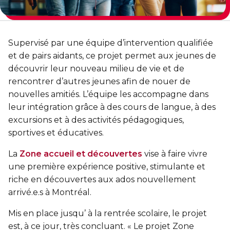
Entraînement privé
FORFAITS FAMILLE, ÉCOLE ET ENTREPRISE
En sortant de détention
Transition primaire-secondaire
Activités et sports au gymnase
Hébergement et location d'équipements
Voir tout
Supervisé par une équipe d’intervention qualifiée
Sports pour enfants
ENGAGEMENT ET LEADERSHIP
et de pairs aidants, ce projet permet aux jeunes de
Tennis Victoria (Québec)
découvrir leur nouveau milieu de vie et de
HÉBERGEMENT TEMPORAIRE
Leadership environnemental C-Vert
rencontrer d’autres jeunes afin de nouer de
Résidence YMCA Tupper
nouvelles amitiés. L’équipe les accompagne dans
Café coop
ACTIVITÉS AQUATIQUES
leur intégration grâce à des cours de langue, à des
Résidence YMCA Port-Royal
Coop d'initiation à l'entrepreneuriat collectif
excursions et à des activités pédagogiques,
Piscine
sportives et éducatives.
Voir tout
Cours de natation pour enfants
La
Zone accueil et découvertes
vise à faire vivre
une première expérience positive, stimulante et
Cours de natation pour adultes
SPORTS
riche en découvertes aux ados nouvellement
arrivé.e.s à Montréal.
Cours d'aquaforme
Cours de natation pour enfants
Mis en place jusqu’ à la rentrée scolaire, le projet
Longueurs et bain libres
Sports pour enfants
est, à ce jour, très concluant. « Le projet Zone