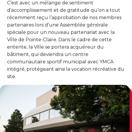
CERTIFICATIONS PHYSIQUES
C’est avec un mélange de sentiment
pour enfants
Découvrir Kanawana
RÉINTÉGRATION COMMUNAUTAIRE
d’accomplissement et de gratitude qu’on a tout
Inscriptions prioritaires : 17 août |
Entraînement privé
Inscriptions prioritaires : 17 août |
Inscriptions générales : 19 août
récemment reçu l’approbation de nos membres
Installations
Réinsertion sociale
Inscriptions générales : 19 août
partenaires lors d’une Assemblée générale
Entraînement de groupe
Notre équipe
spéciale pour un nouveau partenariat avec la
Travaux compensatoires
Ville de Pointe-Claire. Dans le cadre de cette
Entraînement pour aîné.e.s
Guide des parents
Aide à l'emploi
entente, la Ville se portera acquéreur du
Aquaforme
bâtiment, qui deviendra un centre
Expérience internationale
INTERVENTION ET PRÉVENTION
Travail alternatif journalier
communautaire sportif municipal avec YMCA
DEVENIR MEMBRE
Formation continue
L'histoire de Kanawana
intégré, protégeant ainsi la vocation récréative du
Prévention des dépendances
site.
Voir tout
Abonnement
Ancien.ne.s de Kanawana
Voir tout
PERSÉVÉRANCE SCOLAIRE
ACTIVITÉS PHYSIQUES
TRAVAIL DE RUE ET DE MILIEU
Passeport pour ma réussite
QUALIFICATIONS AQUATIQUES ET SECOURISME
LES PROGRAMMES
Gym
Dans la rue
Soutien aux familles
Sauvetage
Trouver un camp de vacances
Cours de groupe
À YUL Montréal-Trudeau
Prévention du décrochage scolaire
Secourisme et RCR