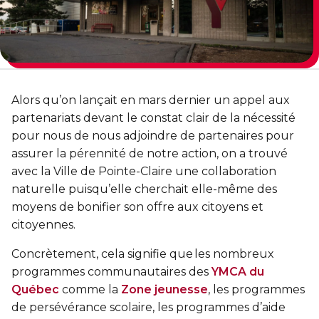
Entraînement privé
FORFAITS FAMILLE, ÉCOLE ET ENTREPRISE
En sortant de détention
Transition primaire-secondaire
Activités et sports au gymnase
Hébergement et location d'équipements
Voir tout
Sports pour enfants
ENGAGEMENT ET LEADERSHIP
Tennis Victoria (Québec)
HÉBERGEMENT TEMPORAIRE
Alors qu’on lançait en mars dernier un appel aux
Leadership environnemental C-Vert
partenariats devant le constat clair de la nécessité
Résidence YMCA Tupper
Café coop
pour nous de nous adjoindre de partenaires pour
ACTIVITÉS AQUATIQUES
assurer la pérennité de notre action, on a trouvé
Résidence YMCA Port-Royal
Coop d'initiation à l'entrepreneuriat collectif
avec la Ville de Pointe-Claire une collaboration
Piscine
naturelle puisqu’elle cherchait elle-même des
moyens de bonifier son offre aux citoyens et
Voir tout
Cours de natation pour enfants
citoyennes.
Cours de natation pour adultes
SPORTS
Concrètement, cela signifie que les nombreux
Cours d'aquaforme
programmes communautaires des
YMCA du
Cours de natation pour enfants
Québec
comme la
Zone jeunesse
, les programmes
Longueurs et bain libres
Sports pour enfants
de persévérance scolaire, les programmes d’aide