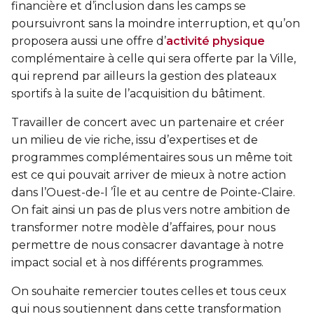
financière et d’inclusion dans les camps se
Sauvetage
poursuivront sans la moindre interruption, et qu’on
ÉCHANGES CULTURELS
proposera aussi une offre d’
activité physique
complémentaire à celle qui sera offerte par la Ville,
Zone accueil et découverte (ZAD)
qui reprend par ailleurs la gestion des plateaux
sportifs à la suite de l’acquisition du bâtiment.
ZONES JEUNESSE
Travailler de concert avec un partenaire et créer
un milieu de vie riche, issu d’expertises et de
Trouver une Zone jeunesse
programmes complémentaires sous un même toit
est ce qui pouvait arriver de mieux à notre action
dans l’Ouest-de-l ’Île et au centre de Pointe-Claire.
On fait ainsi un pas de plus vers notre ambition de
transformer notre modèle d’affaires, pour nous
permettre de nous consacrer davantage à notre
impact social et à nos différents programmes.
On souhaite remercier toutes celles et tous ceux
qui nous soutiennent dans cette transformation