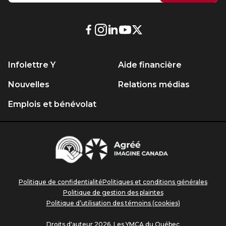
Lien
Lien
Lien
Lien
Lien
externe
externe
externe
externe
externe
au
au
au
au
au
Infolettre Y
Aide financière
site.
site.
site.
site.
site.
Cet
Cet
Cet
Cet
Cet
Nouvelles
Relations médias
hyperlien
hyperlien
hyperlien
hyperlien
hyperlien
Emplois et bénévolat
s’ouvrira
s’ouvrira
s’ouvrira
s’ouvrira
s’ouvrira
dans
dans
dans
dans
dans
une
une
une
une
une
Centraide
nouvelle
nouvelle
nouvelle
nouvelle
nouvelle
Agréé
Imagine
fenêtre.
fenêtre.
fenêtre.
fenêtre.
fenêtre.
Canada
Politique de confidentialité
Politiques et conditions générales
Politique de gestion des plaintes
Politique d’utilisation des témoins (cookies)
Droits d'auteur 2026, Les YMCA du Québec