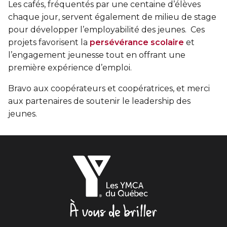
Entraînement privé
FORFAITS FAMILLE, ÉCOLE ET ENTREPRISE
Les cafés, fréquentés par une centaine d’élèves
En sortant de détention
Transition primaire-secondaire
chaque jour, servent également de milieu de stage
Activités et sports au gymnase
Hébergement et location d'équipements
pour développer l’employabilité des jeunes. Ces
Voir tout
projets favorisent la
persévérance scolaire
et
Sports pour enfants
ENGAGEMENT ET LEADERSHIP
l’engagement jeunesse tout en offrant une
Tennis Victoria (Québec)
première expérience d’emploi.
HÉBERGEMENT TEMPORAIRE
Leadership environnemental C-Vert
Bravo aux coopérateurs et coopératrices, et merci
Résidence YMCA Tupper
Café coop
aux partenaires de soutenir le leadership des
ACTIVITÉS AQUATIQUES
Résidence YMCA Port-Royal
jeunes.
Coop d'initiation à l'entrepreneuriat collectif
Piscine
Voir tout
Cours de natation pour enfants
Les
Cours de natation pour adultes
SPORTS
YMCA
du
Cours d'aquaforme
Cours de natation pour enfants
Québec,
À
Longueurs et bain libres
Sports pour enfants
vous