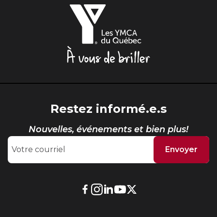
Les
YMCA
du
Québec,
À
vous
de
briller
Restez informé.e.s
Nouvelles, événements et bien plus!
Envoyer
Lien
Lien
Lien
Lien
Lien
externe
externe
externe
externe
externe
au
au
au
au
au