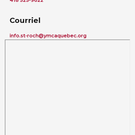
418 525-9622
Courriel
info.st-roch@ymcaquebec.org