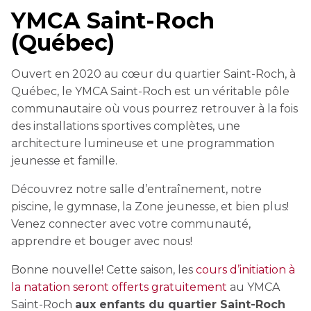
YMCA Saint-Roch
Découvrez nos cours de natation
(Québec)
L'EXPÉRIENCE AU CAMP
Découvrez nos cours de natation
pour enfants
CERTIFICATIONS PHYSIQUES
pour enfants
Ouvert en 2020 au cœur du quartier Saint-Roch, à
Découvrir Kanawana
RÉINTÉGRATION COMMUNAUTAIRE
Inscriptions prioritaires : 17 août |
Québec, le YMCA Saint-Roch est un véritable pôle
Entraînement privé
Inscriptions prioritaires : 17 août |
Inscriptions générales : 19 août
Installations
communautaire où vous pourrez retrouver à la fois
Réinsertion sociale
Inscriptions générales : 19 août
des installations sportives complètes, une
Entraînement de groupe
Notre équipe
architecture lumineuse et une programmation
Travaux compensatoires
Entraînement pour aîné.e.s
jeunesse et famille.
Guide des parents
Aide à l'emploi
Aquaforme
Découvrez notre salle d’entraînement, notre
Expérience internationale
INTERVENTION ET PRÉVENTION
Travail alternatif journalier
piscine, le gymnase, la Zone jeunesse, et bien plus!
DEVENIR MEMBRE
Formation continue
Venez connecter avec votre communauté,
L'histoire de Kanawana
Prévention des dépendances
apprendre et bouger avec nous!
Voir tout
Abonnement
Ancien.ne.s de Kanawana
Voir tout
Bonne nouvelle! Cette saison, les
cours d’initiation à
PERSÉVÉRANCE SCOLAIRE
ACTIVITÉS PHYSIQUES
la natation seront offerts gratuitement
au YMCA
TRAVAIL DE RUE ET DE MILIEU
Passeport pour ma réussite
QUALIFICATIONS AQUATIQUES ET SECOURISME
Saint-Roch
aux enfants du quartier Saint-Roch
LES PROGRAMMES