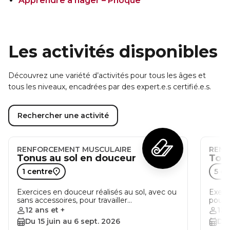
Apprendre à nager – Phoque
Les activités disponibles
Découvrez une variété d’activités pour tous les âges et
tous les niveaux, encadrées par des expert.e.s certifié.e.s.
Rechercher une activité
RENFORCEMENT MUSCULAIRE
RENF
Tonus au sol en douceur
Tonu
1 centre
5 ce
Exercices en douceur réalisés au sol, avec ou
Exerc
sans accessoires, pour travailler…
pour t
12 ans et +
12 
Du 15 juin au 6 sept. 2026
Du 