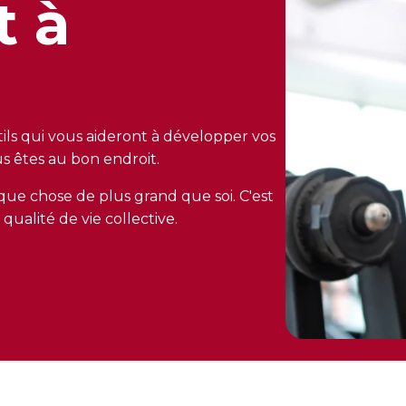
t à
tils qui vous aideront à développer vos
 êtes au bon endroit.
que chose de plus grand que soi. C'est
qualité de vie collective.