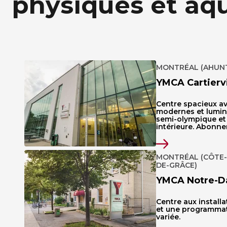
physiques et aq
MONTRÉAL (AHUNT
YMCA Cartiervi
Centre spacieux av
modernes et lumin
semi-olympique et
intérieure. Abonne
MONTRÉAL (CÔTE-
DE-GRÂCE)
YMCA Notre-D
Centre aux install
et une programmati
variée.