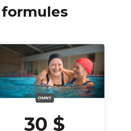
 formules
OMNY
30 $