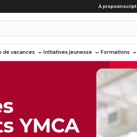
À propos
Inscrip
 de vacances
Initiatives jeunesse
Formations
es
ts YMCA