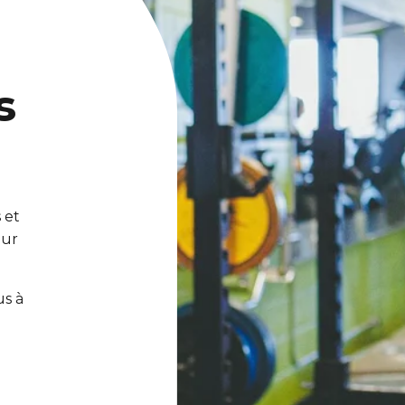
s
 et
our
us à