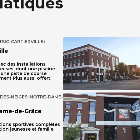
uatiques
SIC-CARTIERVILLE)
lle
ec des installations
euses, dont une piscine
 une piste de course
ment Plus aussi offert.
DES-NEIGES–NOTRE-DAME-
ame-de-Grâce
ations sportives complètes
on jeunesse et famille